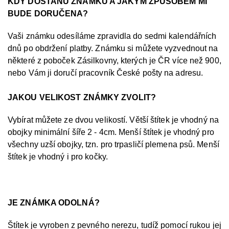
KDY DOSTANU ZNÁMKU A JAKÝM ZPŮSOBEM MI
BUDE DORUČENA?
Vaši známku odesíláme zpravidla do sedmi kalendářních
dnů po obdržení platby. Známku si můžete vyzvednout na
některé z poboček Zásilkovny, kterých je ČR více než 900,
nebo Vám ji doručí pracovník České pošty na adresu.
JAKOU VELIKOST ZNÁMKY ZVOLIT?
Vybírat můžete ze dvou velikostí. Větší štítek je vhodný na
obojky minimální šíře 2 - 4cm. Menší štítek je vhodný pro
všechny uzší obojky, tzn. pro trpasličí plemena psů. Menší
štítek je vhodný i pro kočky.
JE ZNÁMKA ODOLNÁ?
Štítek je vyroben z pevného nerezu, tudíž pomocí rukou jej