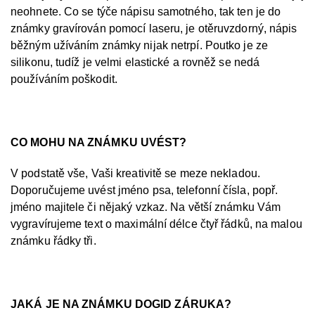
neohnete. Co se týče nápisu samotného, tak ten je do
známky gravírován pomocí laseru, je otěruvzdorný, nápis
běžným užíváním známky nijak netrpí. Poutko je ze
silikonu, tudíž je velmi elastické a rovněž se nedá
používáním poškodit.
CO MOHU NA ZNÁMKU UVÉST?
V podstatě vše, Vaši kreativitě se meze nekladou.
Doporučujeme uvést jméno psa, telefonní čísla, popř.
jméno majitele či nějaký vzkaz. Na větší známku Vám
vygravírujeme text o maximální délce čtyř řádků, na malou
známku řádky tři.
JAKÁ JE NA ZNÁMKU DOGID ZÁRUKA?