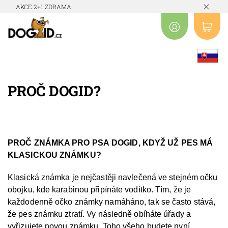
AKCE 2+1 ZDRAMA
PROČ DOGID?
PROČ ZNÁMKA PRO PSA DOGID, KDYŽ UŽ PES MÁ
KLASICKOU ZNÁMKU?
Klasická známka je nejčastěji navlečená ve stejném očku
obojku, kde karabinou připínáte vodítko. Tím, že je
každodenně očko známky namáháno, tak se často stává,
že pes známku ztratí. Vy následně obíháte úřady a
vyřizujete novou známku. Toho všeho budete nyní