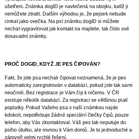
ušetřeni. Známka dogID je navlečená na obojku, tudíž ji
nemůžete ztratit. Dalším výhodou je, že pejsek nebude
cinkat jako ovečka. Na psí známku dogID si můžete
nechat vygravírovat jak kontakt na majitele, tak číslo své
dosavadní známky.
PROČ DOGID, KDYŽ JE PES ČIPOVÁN?
Fakt, že jste psa nechali čipovat neznamená, že je pes
automaticky zaregistrován v databázi, pokud jste tak sami
neučinili. Bez registrace je Vám čip k ničemu. V ČR
existuje několik databází. Za registraci se většinou platí
poplatky. Pokud Vašeho psa s naší známkou najde
kdokoli, nepotřebuje žádné speciální čtečky čipů, pouze
telefon, aby Vás zkontaktoval. Váš pes tak neputuje do
psího útulku, ale rovnou k Vám domů. Je to jednoduché a
zároveň velmi rychlé řešení.